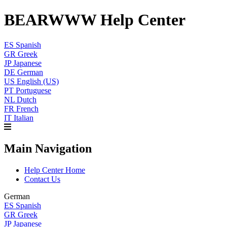
BEARWWW Help Center
ES
Spanish
GR
Greek
JP
Japanese
DE
German
US
English (US)
PT
Portuguese
NL
Dutch
FR
French
IT
Italian
Main Navigation
Help Center Home
Contact Us
German
ES
Spanish
GR
Greek
JP
Japanese