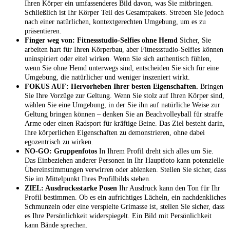
Ihren Körper ein umfassenderes Bild davon, was Sie mitbringen.
Schließlich ist Ihr Körper Teil des Gesamtpakets. Streben Sie jedoch
nach einer natürlichen, kontextgerechten Umgebung, um es zu
präsentieren.
Finger weg von: Fitnessstudio-Selfies ohne Hemd
Sicher, Sie
arbeiten hart für Ihren Körperbau, aber Fitnessstudio-Selfies können
uninspiriert oder eitel wirken. Wenn Sie sich authentisch fühlen,
wenn Sie ohne Hemd unterwegs sind, entscheiden Sie sich für eine
Umgebung, die natürlicher und weniger inszeniert wirkt.
FOKUS AUF: Hervorheben Ihrer besten Eigenschaften.
Bringen
Sie Ihre Vorzüge zur Geltung. Wenn Sie stolz auf Ihren Körper sind,
wählen Sie eine Umgebung, in der Sie ihn auf natürliche Weise zur
Geltung bringen können – denken Sie an Beachvolleyball für straffe
Arme oder einen Radsport für kräftige Beine. Das Ziel besteht darin,
Ihre körperlichen Eigenschaften zu demonstrieren, ohne dabei
egozentrisch zu wirken.
NO-GO: Gruppenfotos
In Ihrem Profil dreht sich alles um Sie.
Das Einbeziehen anderer Personen in Ihr Hauptfoto kann potenzielle
Übereinstimmungen verwirren oder ablenken. Stellen Sie sicher, dass
Sie im Mittelpunkt Ihres Profilbilds stehen.
ZIEL: Ausdrucksstarke Posen
Ihr Ausdruck kann den Ton für Ihr
Profil bestimmen. Ob es ein aufrichtiges Lächeln, ein nachdenkliches
Schmunzeln oder eine verspielte Grimasse ist, stellen Sie sicher, dass
es Ihre Persönlichkeit widerspiegelt. Ein Bild mit Persönlichkeit
kann Bände sprechen.