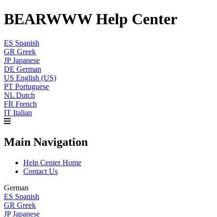
BEARWWW Help Center
ES
Spanish
GR
Greek
JP
Japanese
DE
German
US
English (US)
PT
Portuguese
NL
Dutch
FR
French
IT
Italian
Main Navigation
Help Center Home
Contact Us
German
ES
Spanish
GR
Greek
JP
Japanese