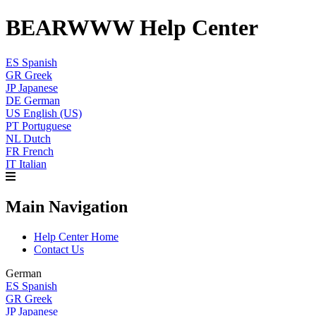
BEARWWW Help Center
ES
Spanish
GR
Greek
JP
Japanese
DE
German
US
English (US)
PT
Portuguese
NL
Dutch
FR
French
IT
Italian
Main Navigation
Help Center Home
Contact Us
German
ES
Spanish
GR
Greek
JP
Japanese