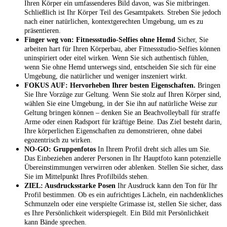
Ihren Körper ein umfassenderes Bild davon, was Sie mitbringen.
Schließlich ist Ihr Körper Teil des Gesamtpakets. Streben Sie jedoch
nach einer natürlichen, kontextgerechten Umgebung, um es zu
präsentieren.
Finger weg von: Fitnessstudio-Selfies ohne Hemd
Sicher, Sie
arbeiten hart für Ihren Körperbau, aber Fitnessstudio-Selfies können
uninspiriert oder eitel wirken. Wenn Sie sich authentisch fühlen,
wenn Sie ohne Hemd unterwegs sind, entscheiden Sie sich für eine
Umgebung, die natürlicher und weniger inszeniert wirkt.
FOKUS AUF: Hervorheben Ihrer besten Eigenschaften.
Bringen
Sie Ihre Vorzüge zur Geltung. Wenn Sie stolz auf Ihren Körper sind,
wählen Sie eine Umgebung, in der Sie ihn auf natürliche Weise zur
Geltung bringen können – denken Sie an Beachvolleyball für straffe
Arme oder einen Radsport für kräftige Beine. Das Ziel besteht darin,
Ihre körperlichen Eigenschaften zu demonstrieren, ohne dabei
egozentrisch zu wirken.
NO-GO: Gruppenfotos
In Ihrem Profil dreht sich alles um Sie.
Das Einbeziehen anderer Personen in Ihr Hauptfoto kann potenzielle
Übereinstimmungen verwirren oder ablenken. Stellen Sie sicher, dass
Sie im Mittelpunkt Ihres Profilbilds stehen.
ZIEL: Ausdrucksstarke Posen
Ihr Ausdruck kann den Ton für Ihr
Profil bestimmen. Ob es ein aufrichtiges Lächeln, ein nachdenkliches
Schmunzeln oder eine verspielte Grimasse ist, stellen Sie sicher, dass
es Ihre Persönlichkeit widerspiegelt. Ein Bild mit Persönlichkeit
kann Bände sprechen.