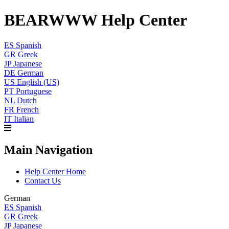
BEARWWW Help Center
ES
Spanish
GR
Greek
JP
Japanese
DE
German
US
English (US)
PT
Portuguese
NL
Dutch
FR
French
IT
Italian
Main Navigation
Help Center Home
Contact Us
German
ES
Spanish
GR
Greek
JP
Japanese