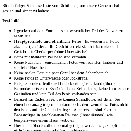
Bitte befolgen Sie diese Liste von Richtlinien, um unsere Gemeinschaft
gesund und sicher zu halten:
Profilbild
Irgendwo auf dem Foto muss ein wesentlicher Teil des Nutzers zu
sehen sein.
Hauptprofilfoto und öffentliche Fotos
: Es werden nur Fotos
akzeptiert, auf denen Ihr Gesicht perfekt sichtbar ist und/oder Ihr
Gesicht mit Oberkörper (ohne Unterwäsche).
Fotos mit mehreren Personen sind verboten
Keine Nacktheit – einschließlich Fotos von frontaler, hinterer und
seitlicher Nacktheit.
Keine nackte Haut ein paar Cent über dem Schambereich.
Keine Fotos in Unterwäsche oder Jockstraps.
Entsprechende öffentliche Badebekleidung ist erlaubt (Shorts,
Bermudashorts etc.). Es dürfen keine Schamhaare, keine Umrisse der
Genitalien und kein Teil des Penis vorhanden sein.
Beispiel für Badeanzüge: Sie können Strandfotos, auf denen Sie
einen Badeanzug tragen, nur dann hochladen, wenn diese Fotos nicht
den Fokus auf die Genitalien legen. Andererseits sind Fotos in
Badeanzügen in geschlossenen Räumen (Innenräumen), wie
beispielsweise einem Haus, verboten.
Hosen und Shorts sollten normal getragen werden, zugeknöpft und
nicht heruntergezogen oder herunterhängend.