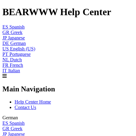
BEARWWW Help Center
ES
Spanish
GR
Greek
JP
Japanese
DE
German
US
English (US)
PT
Portuguese
NL
Dutch
FR
French
IT
Italian
Main Navigation
Help Center Home
Contact Us
German
ES
Spanish
GR
Greek
JP
Japanese