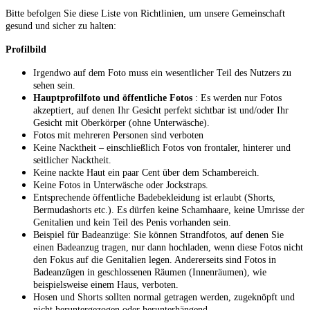
Bitte befolgen Sie diese Liste von Richtlinien, um unsere Gemeinschaft
gesund und sicher zu halten:
Profilbild
Irgendwo auf dem Foto muss ein wesentlicher Teil des Nutzers zu
sehen sein.
Hauptprofilfoto und öffentliche Fotos
: Es werden nur Fotos
akzeptiert, auf denen Ihr Gesicht perfekt sichtbar ist und/oder Ihr
Gesicht mit Oberkörper (ohne Unterwäsche).
Fotos mit mehreren Personen sind verboten
Keine Nacktheit – einschließlich Fotos von frontaler, hinterer und
seitlicher Nacktheit.
Keine nackte Haut ein paar Cent über dem Schambereich.
Keine Fotos in Unterwäsche oder Jockstraps.
Entsprechende öffentliche Badebekleidung ist erlaubt (Shorts,
Bermudashorts etc.). Es dürfen keine Schamhaare, keine Umrisse der
Genitalien und kein Teil des Penis vorhanden sein.
Beispiel für Badeanzüge: Sie können Strandfotos, auf denen Sie
einen Badeanzug tragen, nur dann hochladen, wenn diese Fotos nicht
den Fokus auf die Genitalien legen. Andererseits sind Fotos in
Badeanzügen in geschlossenen Räumen (Innenräumen), wie
beispielsweise einem Haus, verboten.
Hosen und Shorts sollten normal getragen werden, zugeknöpft und
nicht heruntergezogen oder herunterhängend.