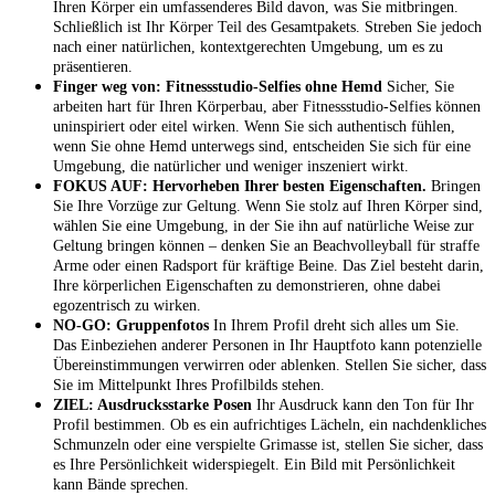
Ihren Körper ein umfassenderes Bild davon, was Sie mitbringen.
Schließlich ist Ihr Körper Teil des Gesamtpakets. Streben Sie jedoch
nach einer natürlichen, kontextgerechten Umgebung, um es zu
präsentieren.
Finger weg von: Fitnessstudio-Selfies ohne Hemd
Sicher, Sie
arbeiten hart für Ihren Körperbau, aber Fitnessstudio-Selfies können
uninspiriert oder eitel wirken. Wenn Sie sich authentisch fühlen,
wenn Sie ohne Hemd unterwegs sind, entscheiden Sie sich für eine
Umgebung, die natürlicher und weniger inszeniert wirkt.
FOKUS AUF: Hervorheben Ihrer besten Eigenschaften.
Bringen
Sie Ihre Vorzüge zur Geltung. Wenn Sie stolz auf Ihren Körper sind,
wählen Sie eine Umgebung, in der Sie ihn auf natürliche Weise zur
Geltung bringen können – denken Sie an Beachvolleyball für straffe
Arme oder einen Radsport für kräftige Beine. Das Ziel besteht darin,
Ihre körperlichen Eigenschaften zu demonstrieren, ohne dabei
egozentrisch zu wirken.
NO-GO: Gruppenfotos
In Ihrem Profil dreht sich alles um Sie.
Das Einbeziehen anderer Personen in Ihr Hauptfoto kann potenzielle
Übereinstimmungen verwirren oder ablenken. Stellen Sie sicher, dass
Sie im Mittelpunkt Ihres Profilbilds stehen.
ZIEL: Ausdrucksstarke Posen
Ihr Ausdruck kann den Ton für Ihr
Profil bestimmen. Ob es ein aufrichtiges Lächeln, ein nachdenkliches
Schmunzeln oder eine verspielte Grimasse ist, stellen Sie sicher, dass
es Ihre Persönlichkeit widerspiegelt. Ein Bild mit Persönlichkeit
kann Bände sprechen.