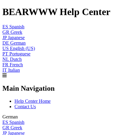
BEARWWW Help Center
ES
Spanish
GR
Greek
JP
Japanese
DE
German
US
English (US)
PT
Portuguese
NL
Dutch
FR
French
IT
Italian
Main Navigation
Help Center Home
Contact Us
German
ES
Spanish
GR
Greek
JP
Japanese