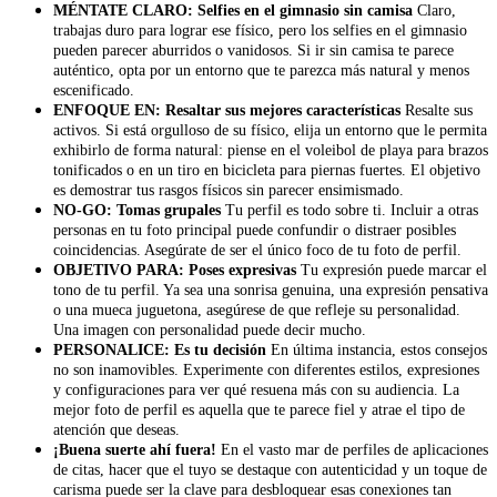
MÉNTATE CLARO: Selfies en el gimnasio sin camisa
Claro,
trabajas duro para lograr ese físico, pero los selfies en el gimnasio
pueden parecer aburridos o vanidosos. Si ir sin camisa te parece
auténtico, opta por un entorno que te parezca más natural y menos
escenificado.
ENFOQUE EN: Resaltar sus mejores características
Resalte sus
activos. Si está orgulloso de su físico, elija un entorno que le permita
exhibirlo de forma natural: piense en el voleibol de playa para brazos
tonificados o en un tiro en bicicleta para piernas fuertes. El objetivo
es demostrar tus rasgos físicos sin parecer ensimismado.
NO-GO: Tomas grupales
Tu perfil es todo sobre ti. Incluir a otras
personas en tu foto principal puede confundir o distraer posibles
coincidencias. Asegúrate de ser el único foco de tu foto de perfil.
OBJETIVO PARA: Poses expresivas
Tu expresión puede marcar el
tono de tu perfil. Ya sea una sonrisa genuina, una expresión pensativa
o una mueca juguetona, asegúrese de que refleje su personalidad.
Una imagen con personalidad puede decir mucho.
PERSONALICE: Es tu decisión
En última instancia, estos consejos
no son inamovibles. Experimente con diferentes estilos, expresiones
y configuraciones para ver qué resuena más con su audiencia. La
mejor foto de perfil es aquella que te parece fiel y atrae el tipo de
atención que deseas.
¡Buena suerte ahí fuera!
En el vasto mar de perfiles de aplicaciones
de citas, hacer que el tuyo se destaque con autenticidad y un toque de
carisma puede ser la clave para desbloquear esas conexiones tan