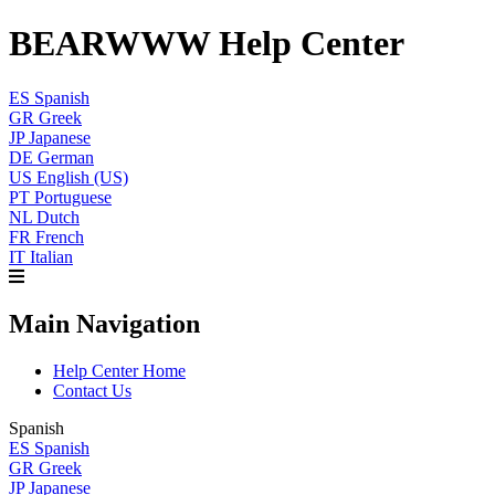
BEARWWW Help Center
ES
Spanish
GR
Greek
JP
Japanese
DE
German
US
English (US)
PT
Portuguese
NL
Dutch
FR
French
IT
Italian
Main Navigation
Help Center Home
Contact Us
Spanish
ES
Spanish
GR
Greek
JP
Japanese