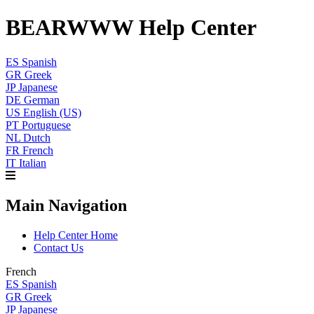
BEARWWW Help Center
ES
Spanish
GR
Greek
JP
Japanese
DE
German
US
English (US)
PT
Portuguese
NL
Dutch
FR
French
IT
Italian
Main Navigation
Help Center Home
Contact Us
French
ES
Spanish
GR
Greek
JP
Japanese