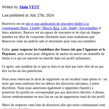
Written by
Alain VEST
Last published at: July 27th, 2024
Bearwww est un
site et une application de rencontre dédiés à la
communauté Bears, Chubby, Muscle
Bear
, Cub, Daddy, Silverdaddies
et
leurs admirers. Bearww est un espace de rencontre et de chat où chaque
membre est libre de s'exprimer librement mais nous souhaitons que
Bearwww reste un endroit safe et sécuritaire pour tous nos membres.
Enfin,
pour respecter les Guidelines des Stores tels que l'Appstore et le
Playstore
, nous avons pour obligation de mettre en œuvre un ensemble de
limite à ce qui est autorisé ou interdit dans ton profil utilisateurs.
Ci-après, une synthèse de ce que tu dois et ne dois pas faire afin de ne pas
être exclus de nos plateforme.
Nous nous réservons le droit de supprimer ou de recadrer toute photo et / ou
texte que nous estimons être en dehors des directives suivantes, à notre
discrétion. Nous nous autorisons également à supprimer (bannir) a
posteriori les profils en correspondant pas aux directives décrites ci-dessus.
Aucun remboursement ne sera fait en cas de suppression total de ton profil.
Merci de respecter cette liste de directives afin que notre communauté reste