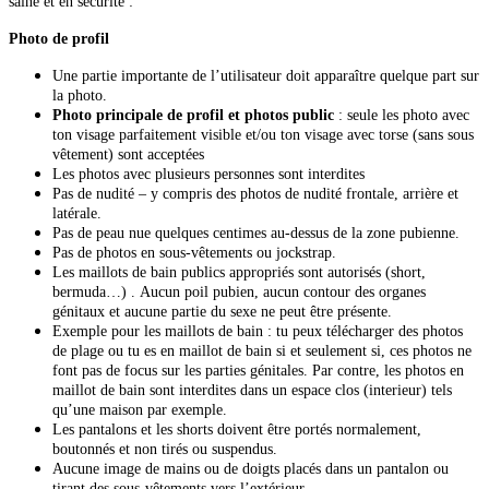
saine et en sécurité :
Photo de profil
Une partie importante de l’utilisateur doit apparaître quelque part sur
la photo.
Photo principale de profil et photos public
: seule les photo avec
ton visage parfaitement visible et/ou ton visage avec torse (sans sous
vêtement) sont acceptées
Les photos avec plusieurs personnes sont interdites
Pas de nudité – y compris des photos de nudité frontale, arrière et
latérale.
Pas de peau nue quelques centimes au-dessus de la zone pubienne.
Pas de photos en sous-vêtements ou jockstrap.
Les maillots de bain publics appropriés sont autorisés (short,
bermuda…) . Aucun poil pubien, aucun contour des organes
génitaux et aucune partie du sexe ne peut être présente.
Exemple pour les maillots de bain : tu peux télécharger des photos
de plage ou tu es en maillot de bain si et seulement si, ces photos ne
font pas de focus sur les parties génitales. Par contre, les photos en
maillot de bain sont interdites dans un espace clos (interieur) tels
qu’une maison par exemple.
Les pantalons et les shorts doivent être portés normalement,
boutonnés et non tirés ou suspendus.
Aucune image de mains ou de doigts placés dans un pantalon ou
tirant des sous-vêtements vers l’extérieur.