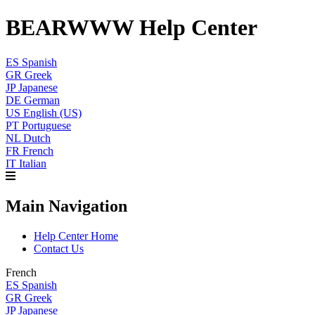
BEARWWW Help Center
ES
Spanish
GR
Greek
JP
Japanese
DE
German
US
English (US)
PT
Portuguese
NL
Dutch
FR
French
IT
Italian
Main Navigation
Help Center Home
Contact Us
French
ES
Spanish
GR
Greek
JP
Japanese