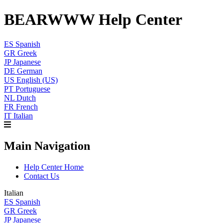
BEARWWW Help Center
ES
Spanish
GR
Greek
JP
Japanese
DE
German
US
English (US)
PT
Portuguese
NL
Dutch
FR
French
IT
Italian
Main Navigation
Help Center Home
Contact Us
Italian
ES
Spanish
GR
Greek
JP
Japanese