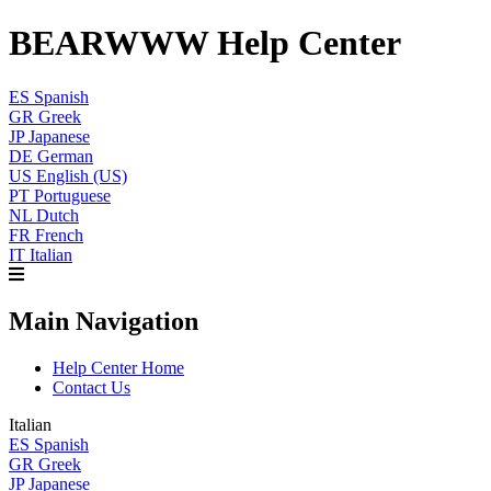
BEARWWW Help Center
ES
Spanish
GR
Greek
JP
Japanese
DE
German
US
English (US)
PT
Portuguese
NL
Dutch
FR
French
IT
Italian
Main Navigation
Help Center Home
Contact Us
Italian
ES
Spanish
GR
Greek
JP
Japanese