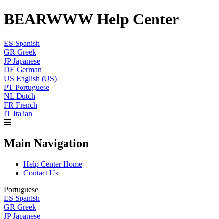
BEARWWW Help Center
ES
Spanish
GR
Greek
JP
Japanese
DE
German
US
English (US)
PT
Portuguese
NL
Dutch
FR
French
IT
Italian
Main Navigation
Help Center Home
Contact Us
Portuguese
ES
Spanish
GR
Greek
JP
Japanese