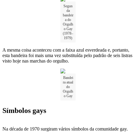
Segun
da
bandeir
a do
Orgulh
o Gay
(1978–
1979)
A mesma coisa aconteceu com a faixa azul esverdeada e, portanto,
esta bandeira foi mais uma vez substituída pelo padrão de seis listras
visto hoje nas marchas do orgulho.
Bandei
ra atual
do
Orgulh
o Gay
Símbolos gays
Na década de 1970 surgiram vários símbolos da comunidade gay.