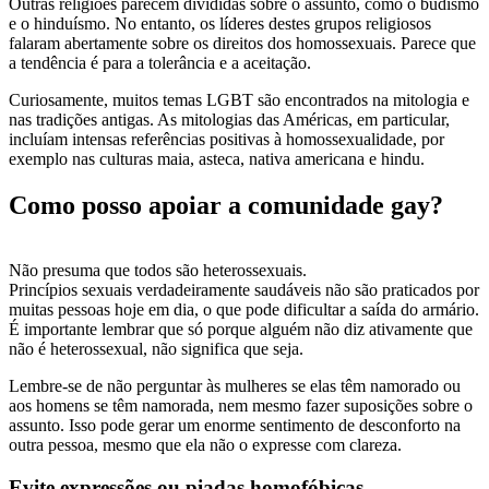
Outras religiões parecem divididas sobre o assunto, como o budismo
e o hinduísmo. No entanto, os líderes destes grupos religiosos
falaram abertamente sobre os direitos dos homossexuais. Parece que
a tendência é para a tolerância e a aceitação.
Curiosamente, muitos temas LGBT são encontrados na mitologia e
nas tradições antigas. As mitologias das Américas, em particular,
incluíam intensas referências positivas à homossexualidade, por
exemplo nas culturas maia, asteca, nativa americana e hindu.
Como posso apoiar a comunidade gay?
Não presuma que todos são heterossexuais.
Princípios sexuais verdadeiramente saudáveis não são praticados por
muitas pessoas hoje em dia, o que pode dificultar a saída do armário.
É importante lembrar que só porque alguém não diz ativamente que
não é heterossexual, não significa que seja.
Lembre-se de não perguntar às mulheres se elas têm namorado ou
aos homens se têm namorada, nem mesmo fazer suposições sobre o
assunto. Isso pode gerar um enorme sentimento de desconforto na
outra pessoa, mesmo que ela não o expresse com clareza.
Evite expressões ou piadas homofóbicas.