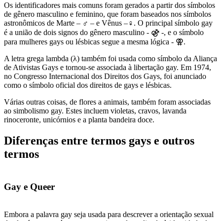
Os identificadores mais comuns foram gerados a partir dos símbolos
de gênero masculino e feminino, que foram baseados nos símbolos
astronômicos de Marte – ♂ – e Vênus –♀. O principal símbolo gay
é a união de dois signos do gênero masculino - ⚣ -, e o símbolo
para mulheres gays ou lésbicas segue a mesma lógica - ⚢.
A letra grega lambda (λ) também foi usada como símbolo da Aliança
de Ativistas Gays e tornou-se associada à libertação gay. Em 1974,
no Congresso Internacional dos Direitos dos Gays, foi anunciado
como o símbolo oficial dos direitos de gays e lésbicas.
Várias outras coisas, de flores a animais, também foram associadas
ao simbolismo gay. Estes incluem violetas, cravos, lavanda
rinoceronte, unicórnios e a planta bandeira doce.
Diferenças entre termos gays e outros
termos
Gay e Queer
Embora a palavra gay seja usada para descrever a orientação sexual