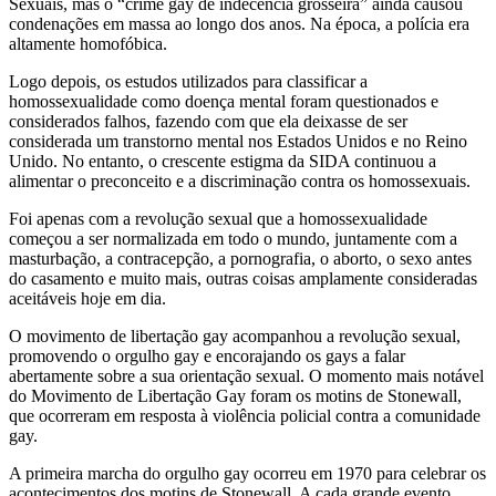
Sexuais, mas o “crime gay de indecência grosseira” ainda causou
condenações em massa ao longo dos anos. Na época, a polícia era
altamente homofóbica.
Logo depois, os estudos utilizados para classificar a
homossexualidade como doença mental foram questionados e
considerados falhos, fazendo com que ela deixasse de ser
considerada um transtorno mental nos Estados Unidos e no Reino
Unido. No entanto, o crescente estigma da SIDA continuou a
alimentar o preconceito e a discriminação contra os homossexuais.
Foi apenas com a revolução sexual que a homossexualidade
começou a ser normalizada em todo o mundo, juntamente com a
masturbação, a contracepção, a pornografia, o aborto, o sexo antes
do casamento e muito mais, outras coisas amplamente consideradas
aceitáveis hoje em dia.
O movimento de libertação gay acompanhou a revolução sexual,
promovendo o orgulho gay e encorajando os gays a falar
abertamente sobre a sua orientação sexual. O momento mais notável
do Movimento de Libertação Gay foram os motins de Stonewall,
que ocorreram em resposta à violência policial contra a comunidade
gay.
A primeira marcha do orgulho gay ocorreu em 1970 para celebrar os
acontecimentos dos motins de Stonewall. A cada grande evento,