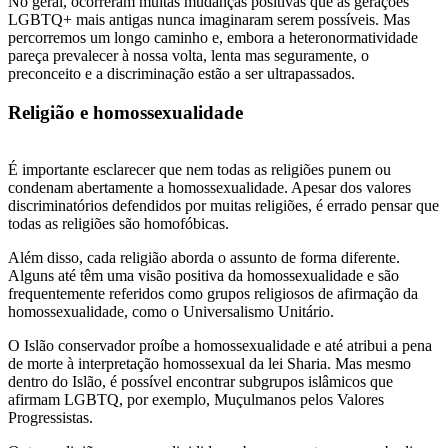
No geral, ocorreram muitas mudanças positivas que as gerações
LGBTQ+ mais antigas nunca imaginaram serem possíveis. Mas
percorremos um longo caminho e, embora a heteronormatividade
pareça prevalecer à nossa volta, lenta mas seguramente, o
preconceito e a discriminação estão a ser ultrapassados.
Religião e homossexualidade
É importante esclarecer que nem todas as religiões punem ou
condenam abertamente a homossexualidade. Apesar dos valores
discriminatórios defendidos por muitas religiões, é errado pensar que
todas as religiões são homofóbicas.
Além disso, cada religião aborda o assunto de forma diferente.
Alguns até têm uma visão positiva da homossexualidade e são
frequentemente referidos como grupos religiosos de afirmação da
homossexualidade, como o Universalismo Unitário.
O Islão conservador proíbe a homossexualidade e até atribui a pena
de morte à interpretação homossexual da lei Sharia. Mas mesmo
dentro do Islão, é possível encontrar subgrupos islâmicos que
afirmam LGBTQ, por exemplo, Muçulmanos pelos Valores
Progressistas.