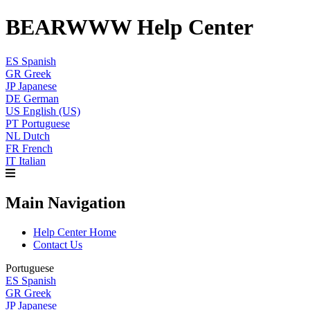
BEARWWW Help Center
ES
Spanish
GR
Greek
JP
Japanese
DE
German
US
English (US)
PT
Portuguese
NL
Dutch
FR
French
IT
Italian
Main Navigation
Help Center Home
Contact Us
Portuguese
ES
Spanish
GR
Greek
JP
Japanese