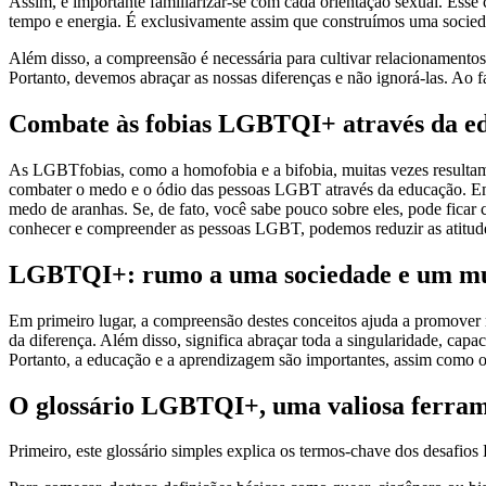
Assim, é importante familiarizar-se com cada orientação sexual. Esse 
tempo e energia. É exclusivamente assim que construímos uma socieda
Além disso, a compreensão é necessária para cultivar relacionamentos 
Portanto, devemos abraçar as nossas diferenças e não ignorá-las. Ao f
Combate às fobias LGBTQI+ através da e
As LGBTfobias, como a homofobia e a bifobia, muitas vezes resultam
combater o medo e o ódio das pessoas LGBT através da educação. Em
medo de aranhas. Se, de fato, você sabe pouco sobre eles, pode ficar
conhecer e compreender as pessoas LGBT, podemos reduzir as atitudes
LGBTQI+: rumo a uma sociedade e um mun
Em primeiro lugar, a compreensão destes conceitos ajuda a promover m
da diferença. Além disso, significa abraçar toda a singularidade, capa
Portanto, a educação e a aprendizagem são importantes, assim como o 
O glossário LGBTQI+, uma valiosa ferram
Primeiro, este glossário simples explica os termos-chave dos desafio