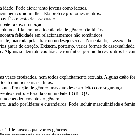
 idade. Pode afetar tanto jovens como idosos.
em nem como mulher. Ela prefere pronomes neutros.
oas. É o oposto de assexuado.
bater a discriminação.
mininos. Ela tem uma identidade de gênero não binária.
ncontra felicidade em relacionamentos não românticos.
nte, marcada pela atração ou desejo sexual. No entanto, a assexualidade
os graus de atração. Existem, portanto, várias formas de assexualidade
ade. Alguns sentem atração física e romântica por mulheres, outros fis
s vezes erotizados, nem todos explicitamente sexuais. Alguns estão fora
ctos femininos e masculinos.
para afirmação de gênero, mas que deve ser feito com segurança.
presentes dentro e fora da comunidade LGBTQ+.
ou independentemente do gênero.
o, usado por líderes e curandeiros. Pode incluir masculinidade e femini
es”. Ele busca equalizar os gêneros.