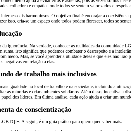
conhecimento ajuda a evitar erros e asneiras, pois às vezes somos insen
de acolhedora e empática onde todos se sentem valorizados e respeitad
interpessoais harmoniosos. O objetivo final é encorajar a coexistência 
azer isso, cria-se um espaço onde todos podem florescer, todos se sent
ducação
 da ignorância. Na verdade, conhecer as realidades da comunidade LG
 suma, isto significa que podemos combater o desrespeito e a intoler
 com medo. Mas, se você aprender a utilidade deles e que eles não irão
 negativas em relação a elas.
do de trabalho mais inclusivos
ais igualdade no local de trabalho e na sociedade, incluindo a utiliza
citar as minorias e criar ambientes solidários. Além disso, incentiva a 
papel dos líderes. Em última análise, cada ação ajuda a criar um mundo
enta de conscientização
s LGBTQI+. A seguir, é um guia prático para quem quer saber mais.