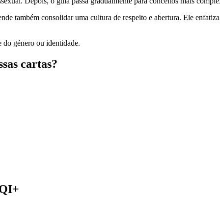
ssexual. Depois, o guia passa gradualmente para conceitos mais complex
tende também consolidar uma cultura de respeito e abertura. Ele enfati
e do género ou identidade.
sas cartas?
TQI+