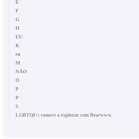
E
F
G
H
EU
K
eu
M
NÃO
Ó
P
P
S
LGBTQI+: comece a explorar com Bearwww.