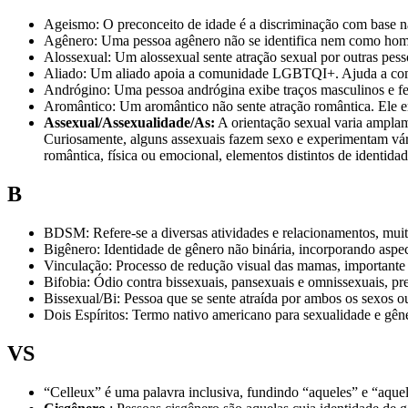
Ageismo: O preconceito de idade é a discriminação com base na
Agênero: Uma pessoa agênero não se identifica nem como hom
Alossexual: Um alossexual sente atração sexual por outras pess
Aliado: Um aliado apoia a comunidade LGBTQI+. Ajuda a com
Andrógino: Uma pessoa andrógina exibe traços masculinos e fe
Aromântico: Um aromântico não sente atração romântica. Ele e
Assexual/Assexualidade/As:
A orientação sexual varia amplame
Curiosamente, alguns assexuais fazem sexo e experimentam vári
romântica, física ou emocional, elementos distintos de identid
B
BDSM: Refere-se a diversas atividades e relacionamentos, muita
Bigênero: Identidade de gênero não binária, incorporando aspe
Vinculação: Processo de redução visual das mamas, importante 
Bifobia: Ódio contra bissexuais, pansexuais e omnissexuais, 
Bissexual/Bi: Pessoa que se sente atraída por ambos os sexos 
Dois Espíritos: Termo nativo americano para sexualidade e gêner
VS
“Celleux” é uma palavra inclusiva, fundindo “aqueles” e “aquel