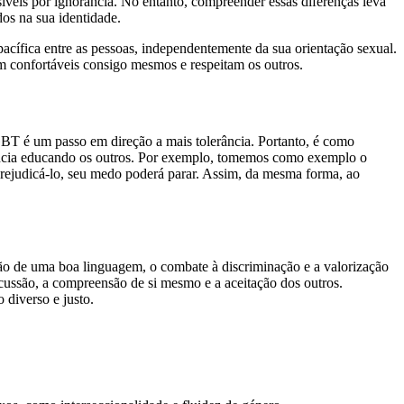
síveis por ignorância. No entanto, compreender essas diferenças leva
os na sua identidade.
pacífica entre as pessoas, independentemente da sua orientação sexual.
em confortáveis consigo mesmos e respeitam os outros.
BT é um passo em direção a mais tolerância. Portanto, é como
ância educando os outros. Por exemplo, tomemos como exemplo o
 prejudicá-lo, seu medo poderá parar. Assim, da mesma forma, ao
ção de uma boa linguagem, o combate à discriminação e a valorização
discussão, a compreensão de si mesmo e a aceitação dos outros.
 diverso e justo.