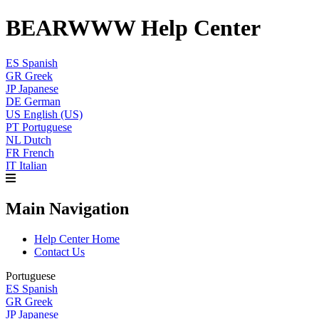
BEARWWW Help Center
ES
Spanish
GR
Greek
JP
Japanese
DE
German
US
English (US)
PT
Portuguese
NL
Dutch
FR
French
IT
Italian
Main Navigation
Help Center Home
Contact Us
Portuguese
ES
Spanish
GR
Greek
JP
Japanese