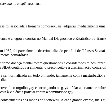
ssexuais, transgêneros, etc.
se foi associada a homens homossexuais, adquiriu imediatamente uma co
nça e chegou a constar no Manual Diagnóstico e Estatístico de Transto
m 1967, foi parcialmente descriminalizado pela Lei de Ofensas Sexuais
tamente homofóbica.
ade como doença mental foram questionados e considerados falhos, fazen
 SIDA continuou a alimentar o preconceito e a discriminação contra o
 ser normalizada em todo o mundo, juntamente com a masturbação, a co
 dia.
ovendo o orgulho gay e encorajando os gays a falar abertamente sobr
sta à violência policial contra a comunidade gay.
contecimentos dos motins de Stonewall. A cada grande evento, mais ci