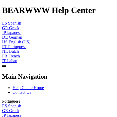
BEARWWW Help Center
ES
Spanish
GR
Greek
JP
Japanese
DE
German
US
English (US)
PT
Portuguese
NL
Dutch
FR
French
IT
Italian
Main Navigation
Help Center Home
Contact Us
Portuguese
ES
Spanish
GR
Greek
JP
Japanese