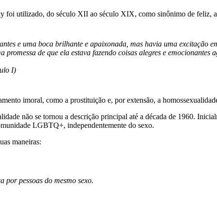
ay foi utilizado, do século XII ao século XIX, como sinônimo de feliz, a
rilhantes e uma boca brilhante e apaixonada, mas havia uma excitação 
 promessa de que ela estava fazendo coisas alegres e emocionantes 
ulo I)
mento imoral, como a prostituição e, por extensão, a homossexualidad
idade não se tornou a descrição principal até a década de 1960. Inic
. Comunidade LGBTQ+, independentemente do sexo.
uas maneiras:
ica por pessoas do mesmo sexo.