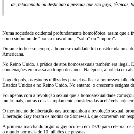
de, relacionado ou destinado a pessoas que são gays, lésbicas, bi
Numa sociedade ocidental profundamente homofóbica, assim que a fra
como sinônimo de “pouco masculino”, “solto” ou “impuro”.
Durante todo esse tempo, a homossexualidade foi considerada uma doe
Americana.
No Reino Unido, a prática de atos homossexuais também era ilegal. E
condenações em massa ao longo dos anos. Na época, a polícia era al
Logo depois, os estudos utilizados para classificar a homossexualid
Estados Unidos e no Reino Unido. No entanto, o crescente estigma da
Foi apenas com a revolução sexual que a homossexualidade começou a
muito mais, outras coisas amplamente consideradas aceitáveis hoje em
O movimento de libertação gay acompanhou a revolução sexual, prom
Libertação Gay foram os motins de Stonewall, que ocorreram em respo
A primeira marcha do orgulho gay ocorreu em 1970 para celebrar os a
o mundo por mais de 10 milhões de pessoas.