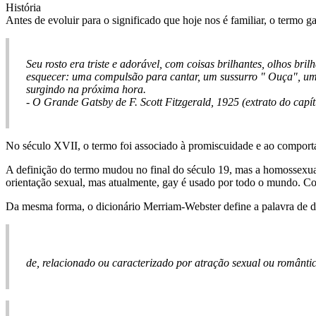
História
Antes de evoluir para o significado que hoje nos é familiar, o termo g
Seu rosto era triste e adorável, com coisas brilhantes, olhos b
esquecer: uma compulsão para cantar, um sussurro " Ouça", uma
surgindo na próxima hora.
- O Grande Gatsby de F. Scott Fitzgerald, 1925 (extrato do capít
No século XVII, o termo foi associado à promiscuidade e ao comporta
A definição do termo mudou no final do século 19, mas a homossexual
orientação sexual, mas atualmente, gay é usado por todo o mundo
Da mesma forma, o dicionário Merriam-Webster define a palavra de d
de, relacionado ou caracterizado por atração sexual ou românt