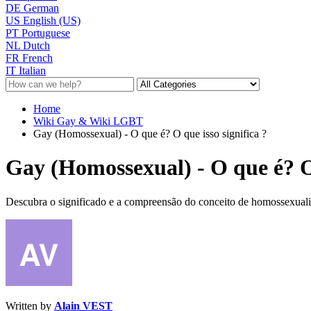
DE
German
US
English (US)
PT
Portuguese
NL
Dutch
FR
French
IT
Italian
Home
Wiki Gay & Wiki LGBT
Gay (Homossexual) - O que é? O que isso significa ?
Gay (Homossexual) - O que é? O 
Descubra o significado e a compreensão do conceito de homossexualid
Written by
Alain VEST