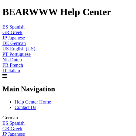
BEARWWW Help Center
ES
Spanish
GR
Greek
JP
Japanese
DE
German
US
English (US)
PT
Portuguese
NL
Dutch
FR
French
IT
Italian
Main Navigation
Help Center Home
Contact Us
German
ES
Spanish
GR
Greek
JP
Japanese