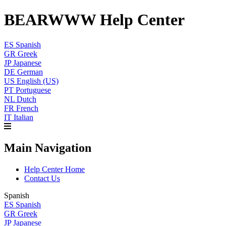
BEARWWW Help Center
ES
Spanish
GR
Greek
JP
Japanese
DE
German
US
English (US)
PT
Portuguese
NL
Dutch
FR
French
IT
Italian
Main Navigation
Help Center Home
Contact Us
Spanish
ES
Spanish
GR
Greek
JP
Japanese