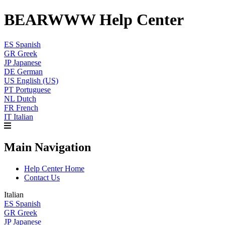
BEARWWW Help Center
ES
Spanish
GR
Greek
JP
Japanese
DE
German
US
English (US)
PT
Portuguese
NL
Dutch
FR
French
IT
Italian
Main Navigation
Help Center Home
Contact Us
Italian
ES
Spanish
GR
Greek
JP
Japanese