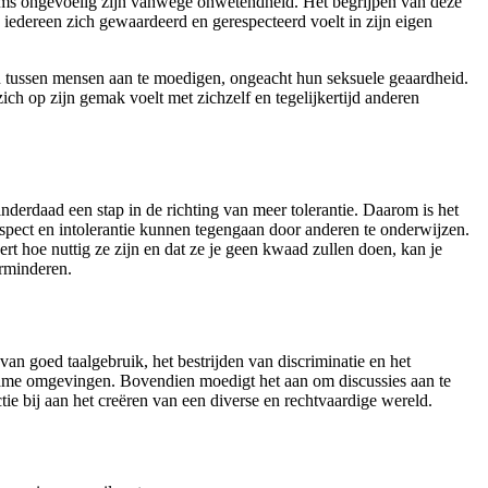
soms ongevoelig zijn vanwege onwetendheid. Het begrijpen van deze
 iedereen zich gewaardeerd en gerespecteerd voelt in zijn eigen
en tussen mensen aan te moedigen, ongeacht hun seksuele geaardheid.
ch op zijn gemak voelt met zichzelf en tegelijkertijd anderen
erdaad een stap in de richting van meer tolerantie. Daarom is het
spect en intolerantie kunnen tegengaan door anderen te onderwijzen.
rt hoe nuttig ze zijn en dat ze je geen kwaad zullen doen, kan je
rminderen.
an goed taalgebruik, het bestrijden van discriminatie en het
gzame omgevingen. Bovendien moedigt het aan om discussies aan te
actie bij aan het creëren van een diverse en rechtvaardige wereld.