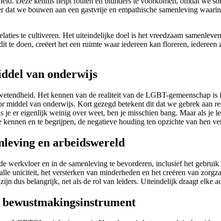
rdheid. Deze kennis helpt fouten en blunders te voorkomen, omdat we 
anier dat we bouwen aan een gastvrije en empathische samenleving waarin
laties te cultiveren. Het uiteindelijke doel is het vreedzaam samenlev
e doen, creëert het een ruimte waar iedereen kan floreren, iedereen zi
ddel van onderwijs
tendheid. Het kennen van de realiteit van de LGBT-gemeenschap is ind
r middel van onderwijs. Kort gezegd betekent dit dat we gebrek aan re
e er eigenlijk weinig over weet, ben je misschien bang. Maar als je lee
kennen en te begrijpen, de negatieve houding ten opzichte van hen ve
leving en arbeidswereld
de werkvloer en in de samenleving te bevorderen, inclusief het gebruik v
lle uniciteit, het versterken van minderheden en het creëren van zor
ijn dus belangrijk, net als de rol van leiders. Uiteindelijk draagt elke 
 bewustmakingsinstrument