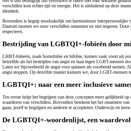
Het is dus belangrijk om vertrouwd te raken met elke seksuele geaa
verschillen kost echter tijd en energie. Het is uitsluitend op deze m
identiteit.
Bovendien is begrip noodzakelijk om harmonieuze interpersoonlijke re
Daarom moeten we onze verschillen omarmen en niet negeren. Door dit t
respecteert.
Bestrijding van LGBTQI+-fobieën door mi
LHBT-fobieën, zoals homofobie en bifobie, komen vaak voort uit onwe
hetzelfde als het bestrijden van angst en haat tegen LGBT-mensen doo
Laten we bijvoorbeeld de angst voor spinnen als voorbeeld nemen. Als j
angst stoppen. Op dezelfde manier kunnen we, door LGBT-mensen te 
LGBTQI+: naar een meer inclusieve samen
Ten eerste helpt het begrijpen van deze concepten meer gelijkheid op 
waarderen van verschillen. Bovendien betekent het het omarmen van a
gaan, jezelf te begrijpen en anderen te accepteren. Onderwijs en leren z
De LGBTQI+-woordenlijst, een waardevol