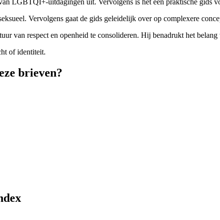
n van LGBTQI+-uitdagingen uit. Vervolgens is het een praktische gids v
seksueel. Vervolgens gaat de gids geleidelijk over op complexere concepte
ltuur van respect en openheid te consolideren. Hij benadrukt het belan
 of identiteit.
ze brieven?
ndex