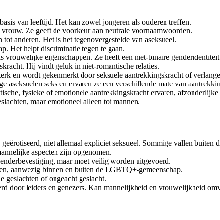
p basis van leeftijd. Het kan zowel jongeren als ouderen treffen.
of vrouw. Ze geeft de voorkeur aan neutrale voornaamwoorden.
 tot anderen. Het is het tegenovergestelde van aseksueel.
Het helpt discriminatie tegen te gaan.
vrouwelijke eigenschappen. Ze heeft een niet-binaire genderidentiteit
racht. Hij vindt geluk in niet-romantische relaties.
erk en wordt gekenmerkt door seksuele aantrekkingskracht of verlangen. A
aseksuelen seks en ervaren ze een verschillende mate van aantrekking
sche, fysieke of emotionele aantrekkingskracht ervaren, afzonderlijke
eslachten, maar emotioneel alleen tot mannen.
k geërotiseerd, niet allemaal expliciet seksueel. Sommige vallen buiten
 mannelijke aspecten zijn opgenomen.
genderbevestiging, maar moet veilig worden uitgevoerd.
uelen, aanwezig binnen en buiten de LGBTQ+-gemeenschap.
de geslachten of ongeacht geslacht.
erd door leiders en genezers. Kan mannelijkheid en vrouwelijkheid omvat