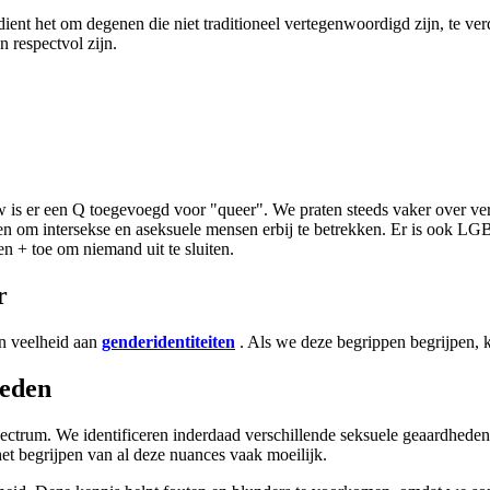
nt het om degenen die niet traditioneel vertegenwoordigd zijn, te verde
 respectvol zijn.
w is er een Q toegevoegd voor "queer". We praten steeds vaker over ve
n om intersekse en aseksuele mensen erbij te betrekken. Er is ook L
 toe om niemand uit te sluiten.
r
een veelheid aan
genderidentiteiten
. Als we deze begrippen begrijpen, k
heden
ectrum. We identificeren inderdaad verschillende seksuele geaardheden, v
et begrijpen van al deze nuances vaak moeilijk.