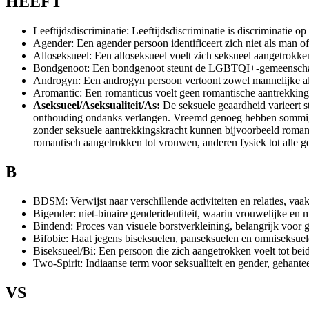
HEEFT
Leeftijdsdiscriminatie: Leeftijdsdiscriminatie is discriminatie o
Agender: Een agender persoon identificeert zich niet als man 
Alloseksueel: Een alloseksueel voelt zich seksueel aangetrokken
Bondgenoot: Een bondgenoot steunt de LGBTQI+-gemeenschap. 
Androgyn: Een androgyn persoon vertoont zowel mannelijke als 
Aromantic: Een romanticus voelt geen romantische aantrekkingsk
Aseksueel/Aseksualiteit/As:
De seksuele geaardheid varieert st
onthouding ondanks verlangen. Vreemd genoeg hebben sommige 
zonder seksuele aantrekkingskracht kunnen bijvoorbeeld romanti
romantisch aangetrokken tot vrouwen, anderen fysiek tot alle g
B
BDSM: Verwijst naar verschillende activiteiten en relaties, vaa
Bigender: niet-binaire genderidentiteit, waarin vrouwelijke en
Bindend: Proces van visuele borstverkleining, belangrijk voor 
Bifobie: Haat jegens biseksuelen, panseksuelen en omniseks
Biseksueel/Bi: Een persoon die zich aangetrokken voelt tot bei
Two-Spirit: Indiaanse term voor seksualiteit en gender, gehante
VS