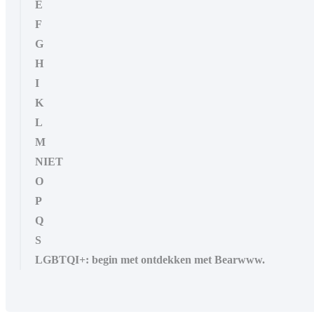
E
F
G
H
I
K
L
M
NIET
O
P
Q
S
LGBTQI+: begin met ontdekken met Bearwww.