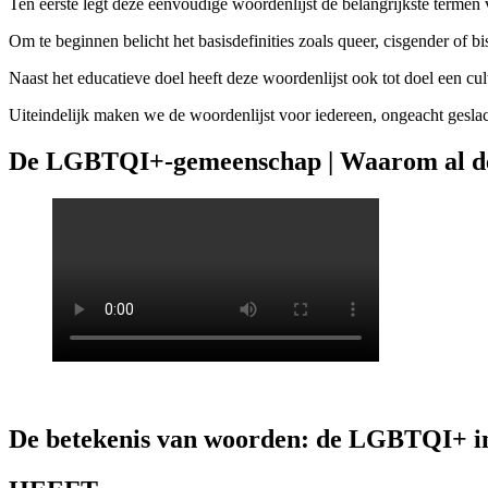
Ten eerste legt deze eenvoudige woordenlijst de belangrijkste terme
Om te beginnen belicht het basisdefinities zoals queer, cisgender of bi
Naast het educatieve doel heeft deze woordenlijst ook tot doel een cu
Uiteindelijk maken we de woordenlijst voor iedereen, ongeacht geslacht
De LGBTQI+-gemeenschap | Waarom al de
De betekenis van woorden: de LGBTQI+ i