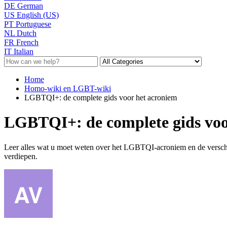
DE
German
US
English (US)
PT
Portuguese
NL
Dutch
FR
French
IT
Italian
Home
Homo-wiki en LGBT-wiki
LGBTQI+: de complete gids voor het acroniem
LGBTQI+: de complete gids voo
Leer alles wat u moet weten over het LGBTQI-acroniem en de verschil
verdiepen.