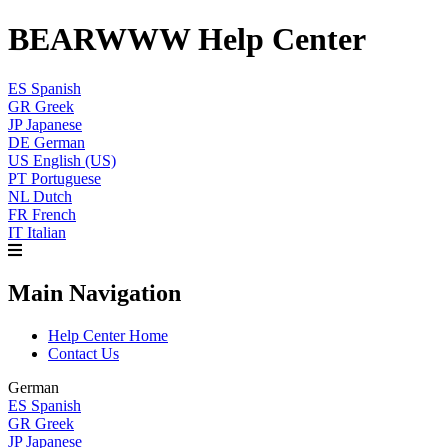
BEARWWW Help Center
ES
Spanish
GR
Greek
JP
Japanese
DE
German
US
English (US)
PT
Portuguese
NL
Dutch
FR
French
IT
Italian
Main Navigation
Help Center Home
Contact Us
German
ES
Spanish
GR
Greek
JP
Japanese