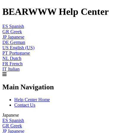
BEARWWW Help Center
ES
Spanish
GR
Greek
JP
Japanese
DE
German
US
English (US)
PT
Portuguese
NL
Dutch
FR
French
IT
Italian
Main Navigation
Help Center Home
Contact Us
Japanese
ES
Spanish
GR
Greek
JP
Japanese