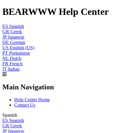
BEARWWW Help Center
ES
Spanish
GR
Greek
JP
Japanese
DE
German
US
English (US)
PT
Portuguese
NL
Dutch
FR
French
IT
Italian
Main Navigation
Help Center Home
Contact Us
Spanish
ES
Spanish
GR
Greek
JP
Japanese