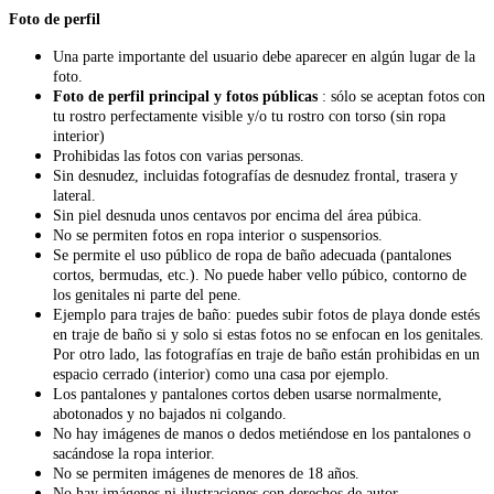
Foto de perfil
Una parte importante del usuario debe aparecer en algún lugar de la
foto.
Foto de perfil principal y fotos públicas
: sólo se aceptan fotos con
tu rostro perfectamente visible y/o tu rostro con torso (sin ropa
interior)
Prohibidas las fotos con varias personas.
Sin desnudez, incluidas fotografías de desnudez frontal, trasera y
lateral.
Sin piel desnuda unos centavos por encima del área púbica.
No se permiten fotos en ropa interior o suspensorios.
Se permite el uso público de ropa de baño adecuada (pantalones
cortos, bermudas, etc.). No puede haber vello púbico, contorno de
los genitales ni parte del pene.
Ejemplo para trajes de baño: puedes subir fotos de playa donde estés
en traje de baño si y solo si estas fotos no se enfocan en los genitales.
Por otro lado, las fotografías en traje de baño están prohibidas en un
espacio cerrado (interior) como una casa por ejemplo.
Los pantalones y pantalones cortos deben usarse normalmente,
abotonados y no bajados ni colgando.
No hay imágenes de manos o dedos metiéndose en los pantalones o
sacándose la ropa interior.
No se permiten imágenes de menores de 18 años.
No hay imágenes ni ilustraciones con derechos de autor.