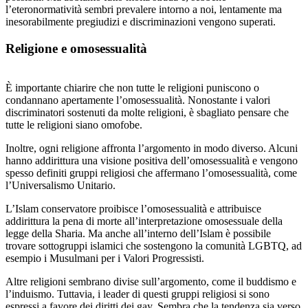
l’eteronormatività sembri prevalere intorno a noi, lentamente ma
inesorabilmente pregiudizi e discriminazioni vengono superati.
Religione e omosessualità
È importante chiarire che non tutte le religioni puniscono o
condannano apertamente l’omosessualità. Nonostante i valori
discriminatori sostenuti da molte religioni, è sbagliato pensare che
tutte le religioni siano omofobe.
Inoltre, ogni religione affronta l’argomento in modo diverso. Alcuni
hanno addirittura una visione positiva dell’omosessualità e vengono
spesso definiti gruppi religiosi che affermano l’omosessualità, come
l’Universalismo Unitario.
L’Islam conservatore proibisce l’omosessualità e attribuisce
addirittura la pena di morte all’interpretazione omosessuale della
legge della Sharia. Ma anche all’interno dell’Islam è possibile
trovare sottogruppi islamici che sostengono la comunità LGBTQ, ad
esempio i Musulmani per i Valori Progressisti.
Altre religioni sembrano divise sull’argomento, come il buddismo e
l’induismo. Tuttavia, i leader di questi gruppi religiosi si sono
espressi a favore dei diritti dei gay. Sembra che la tendenza sia verso