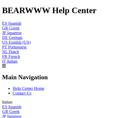
BEARWWW Help Center
ES
Spanish
GR
Greek
JP
Japanese
DE
German
US
English (US)
PT
Portuguese
NL
Dutch
FR
French
IT
Italian
Main Navigation
Help Center Home
Contact Us
Italian
ES
Spanish
GR
Greek
JP
Japanese