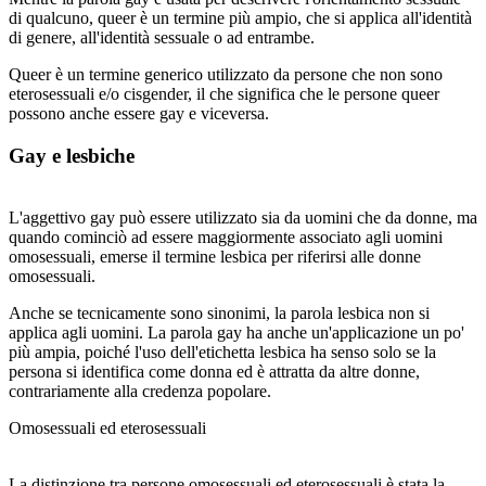
di qualcuno, queer è un termine più ampio, che si applica all'identità
di genere, all'identità sessuale o ad entrambe.
Queer è un termine generico utilizzato da persone che non sono
eterosessuali e/o cisgender, il che significa che le persone queer
possono anche essere gay e viceversa.
Gay e lesbiche
L'aggettivo gay può essere utilizzato sia da uomini che da donne, ma
quando cominciò ad essere maggiormente associato agli uomini
omosessuali, emerse il termine lesbica per riferirsi alle donne
omosessuali.
Anche se tecnicamente sono sinonimi, la parola lesbica non si
applica agli uomini. La parola gay ha anche un'applicazione un po'
più ampia, poiché l'uso dell'etichetta lesbica ha senso solo se la
persona si identifica come donna ed è attratta da altre donne,
contrariamente alla credenza popolare.
Omosessuali ed eterosessuali
La distinzione tra persone omosessuali ed eterosessuali è stata la