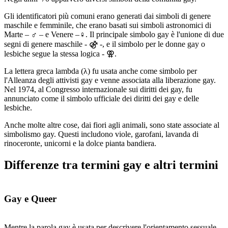
Gli identificatori più comuni erano generati dai simboli di genere
maschile e femminile, che erano basati sui simboli astronomici di
Marte – ♂ – e Venere –♀. Il principale simbolo gay è l'unione di due
segni di genere maschile - ⚣ -, e il simbolo per le donne gay o
lesbiche segue la stessa logica - ⚢.
La lettera greca lambda (λ) fu usata anche come simbolo per
l'Alleanza degli attivisti gay e venne associata alla liberazione gay.
Nel 1974, al Congresso internazionale sui diritti dei gay, fu
annunciato come il simbolo ufficiale dei diritti dei gay e delle
lesbiche.
Anche molte altre cose, dai fiori agli animali, sono state associate al
simbolismo gay. Questi includono viole, garofani, lavanda di
rinoceronte, unicorni e la dolce pianta bandiera.
Differenze tra termini gay e altri termini
Gay e Queer
Mentre la parola gay è usata per descrivere l'orientamento sessuale