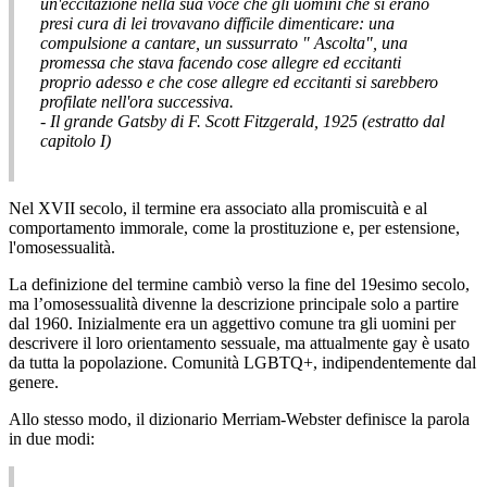
un'eccitazione nella sua voce che gli uomini che si erano
presi cura di lei trovavano difficile dimenticare: una
compulsione a cantare, un sussurrato " Ascolta", una
promessa che stava facendo cose allegre ed eccitanti
proprio adesso e che cose allegre ed eccitanti si sarebbero
profilate nell'ora successiva.
- Il grande Gatsby di F. Scott Fitzgerald, 1925 (estratto dal
capitolo I)
Nel XVII secolo, il termine era associato alla promiscuità e al
comportamento immorale, come la prostituzione e, per estensione,
l'omosessualità.
La definizione del termine cambiò verso la fine del 19esimo secolo,
ma l’omosessualità divenne la descrizione principale solo a partire
dal 1960. Inizialmente era un aggettivo comune tra gli uomini per
descrivere il loro orientamento sessuale, ma attualmente gay è usato
da tutta la popolazione. Comunità LGBTQ+, indipendentemente dal
genere.
Allo stesso modo, il dizionario Merriam-Webster definisce la parola
in due modi: