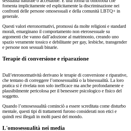
sessualità naturale o accettabile. È una forma di omofobia che
fomenta implicitamente ed esplicitamente la discriminazione nei
confronti delle persone omosessuali e della comunità LBTQ+ in
generale.
Questi valori eteronormativi, promossi da molte religioni e standard
morali, emarginano il comportamento non eterosessuale su
argomenti che vanno dall’adozione al matrimonio, creando uno
spazio veramente tossico e debilitante per gay, lesbiche, transgender
e persone non sessuali binarie.
Terapie di conversione e riparazione
Dall’eteronormatività derivano le terapie di conversione e riparative,
che tentano di correggere l’omosessualità o la bisessualità. La loro
pratica si è rivelata non solo inefficace ma anche profondamente e
plausibilmente pericolosa per il benessere psicologico e fisico del
soggetto.
Quando l’omosessualità cominciò a essere screditata come disturbo
mentale, questi tipi di trattamenti furono considerati non etici e
quindi resi illegali in molti paesi del mondo.
L'omosessualità nei media