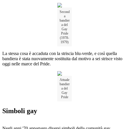
Second
a
bandier
a del
Gay
Pride
(1978-
1979)
La stessa cosa è accaduta con la striscia blu-verde, e così quella
bandiera è stata nuovamente sostituita dal motivo a sei strisce visto
oggi nelle marce del Pride.
Attuale
bandier
a del
Gay
Pride
Simboli gay
Negli anni '70 apparvero diversi simboli della comunità gay.