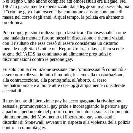
Nel Regno Unito anche compiere atti omosessuali era illegale. Nel
1967 fu parzialmente depenalizzato dalla legge sui reati sessuali, ma
il "crimine gay di atti osceni" ha comunque causato condanne di
massa nel corso degli anni. A quel tempo, la polizia era altamente
omofobica.
Poco dopo, gli studi utilizzati per classificare l'omosessualità come
una malattia mentale furono messi in discussione e ritenuti viziati,
con il risultato che essa cessò di essere considerata un disturbo
mentale negli Stati Uniti e nel Regno Unito. Tuttavia, il crescente
stigma dell’AIDS ha continuato ad alimentare pregiudizi e
discriminazioni contro le persone gay.
Fu solo con la rivoluzione sessuale che l’omosessualità cominciò a
essere normalizzata in tutto il mondo, insieme alla masturbazione,
alla contraccezione, alla pornografia, all’aborto, al sesso
prematrimoniale e a molte altre cose oggi ampiamente considerate
accettabili.
Il movimento di liberazione gay ha accompagnato la rivoluzione
sessuale, promuovendo il gay pride e incoraggiando le persone gay
a parlare apertamente del proprio orientamento sessuale. Il momento
più importante del Movimento di liberazione gay sono stati i
disordini di Stonewall, avvenuti in risposta alla violenza della polizia
contro la comunità gay.