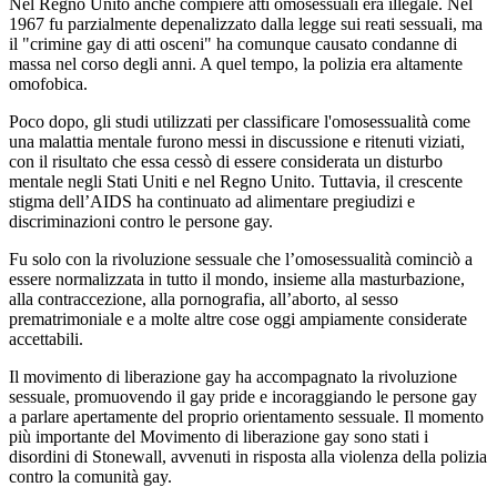
Nel Regno Unito anche compiere atti omosessuali era illegale. Nel
1967 fu parzialmente depenalizzato dalla legge sui reati sessuali, ma
il "crimine gay di atti osceni" ha comunque causato condanne di
massa nel corso degli anni. A quel tempo, la polizia era altamente
omofobica.
Poco dopo, gli studi utilizzati per classificare l'omosessualità come
una malattia mentale furono messi in discussione e ritenuti viziati,
con il risultato che essa cessò di essere considerata un disturbo
mentale negli Stati Uniti e nel Regno Unito. Tuttavia, il crescente
stigma dell’AIDS ha continuato ad alimentare pregiudizi e
discriminazioni contro le persone gay.
Fu solo con la rivoluzione sessuale che l’omosessualità cominciò a
essere normalizzata in tutto il mondo, insieme alla masturbazione,
alla contraccezione, alla pornografia, all’aborto, al sesso
prematrimoniale e a molte altre cose oggi ampiamente considerate
accettabili.
Il movimento di liberazione gay ha accompagnato la rivoluzione
sessuale, promuovendo il gay pride e incoraggiando le persone gay
a parlare apertamente del proprio orientamento sessuale. Il momento
più importante del Movimento di liberazione gay sono stati i
disordini di Stonewall, avvenuti in risposta alla violenza della polizia
contro la comunità gay.