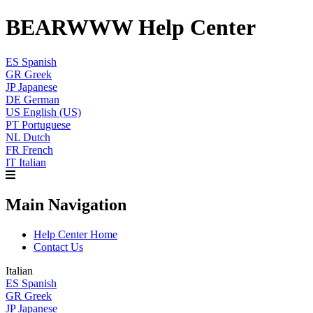
BEARWWW Help Center
ES
Spanish
GR
Greek
JP
Japanese
DE
German
US
English (US)
PT
Portuguese
NL
Dutch
FR
French
IT
Italian
Main Navigation
Help Center Home
Contact Us
Italian
ES
Spanish
GR
Greek
JP
Japanese