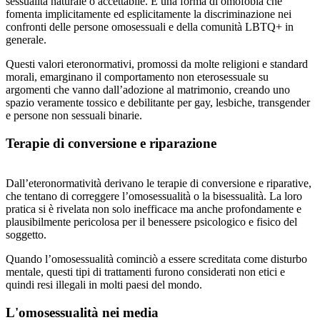
sessualità naturale o accettabile. È una forma di omofobia che
fomenta implicitamente ed esplicitamente la discriminazione nei
confronti delle persone omosessuali e della comunità LBTQ+ in
generale.
Questi valori eteronormativi, promossi da molte religioni e standard
morali, emarginano il comportamento non eterosessuale su
argomenti che vanno dall’adozione al matrimonio, creando uno
spazio veramente tossico e debilitante per gay, lesbiche, transgender
e persone non sessuali binarie.
Terapie di conversione e riparazione
Dall’eteronormatività derivano le terapie di conversione e riparative,
che tentano di correggere l’omosessualità o la bisessualità. La loro
pratica si è rivelata non solo inefficace ma anche profondamente e
plausibilmente pericolosa per il benessere psicologico e fisico del
soggetto.
Quando l’omosessualità cominciò a essere screditata come disturbo
mentale, questi tipi di trattamenti furono considerati non etici e
quindi resi illegali in molti paesi del mondo.
L'omosessualità nei media