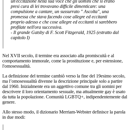
un'eccitazione nella sua voce che gli uomini che si erano
presi cura di lei trovavano difficile dimenticare: una
compulsione a cantare, un sussurrato " Ascolta", una
promessa che stava facendo cose allegre ed eccitanti
proprio adesso e che cose allegre ed eccitanti si sarebbero
profilate nell'ora successiva.
- Il grande Gatsby di F. Scott Fitzgerald, 1925 (estratto dal
capitolo I)
Nel XVII secolo, il termine era associato alla promiscuità e al
comportamento immorale, come la prostituzione e, per estensione,
l'omosessualità.
La definizione del termine cambiò verso la fine del 19esimo secolo,
ma l’omosessualità divenne la descrizione principale solo a partire
dal 1960. Inizialmente era un aggettivo comune tra gli uomini per
descrivere il loro orientamento sessuale, ma attualmente gay è usato
da tutta la popolazione. Comunità LGBTQ+, indipendentemente dal
genere.
Allo stesso modo, il dizionario Merriam-Webster definisce la parola
in due modi: