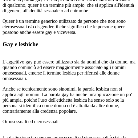
di qualcuno, queer è un termine più ampio, che si applica all'identità
di genere, all'identità sessuale o ad entrambe.
Queer è un termine generico utilizzato da persone che non sono
eterosessuali e/o cisgender, il che significa che le persone queer
possono anche essere gay e viceversa.
Gay e lesbiche
L'aggettivo gay può essere utilizzato sia da uomini che da donne, ma
quando cominciò ad essere maggiormente associato agli uomini
omosessuali, emerse il termine lesbica per riferirsi alle donne
omosessuali.
Anche se tecnicamente sono sinonimi, la parola lesbica non si
applica agli uomini. La parola gay ha anche un'applicazione un po'
più ampia, poiché l'uso dell'etichetta lesbica ha senso solo se la
persona si identifica come donna ed è attratta da altre donne,
contrariamente alla credenza popolare.
Omosessuali ed eterosessuali
La distinzione tra persone omosessuali ed eterosessuali è stata la