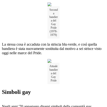
Second
a
bandier
a del
Gay
Pride
(1978-
1979)
La stessa cosa è accaduta con la striscia blu-verde, e così quella
bandiera è stata nuovamente sostituita dal motivo a sei strisce visto
oggi nelle marce del Pride.
Attuale
bandier
a del
Gay
Pride
Simboli gay
Negli anni '70 apparvero diversi simboli della comunità gay.