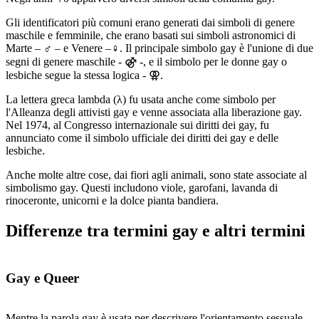
Gli identificatori più comuni erano generati dai simboli di genere
maschile e femminile, che erano basati sui simboli astronomici di
Marte – ♂ – e Venere –♀. Il principale simbolo gay è l'unione di due
segni di genere maschile - ⚣ -, e il simbolo per le donne gay o
lesbiche segue la stessa logica - ⚢.
La lettera greca lambda (λ) fu usata anche come simbolo per
l'Alleanza degli attivisti gay e venne associata alla liberazione gay.
Nel 1974, al Congresso internazionale sui diritti dei gay, fu
annunciato come il simbolo ufficiale dei diritti dei gay e delle
lesbiche.
Anche molte altre cose, dai fiori agli animali, sono state associate al
simbolismo gay. Questi includono viole, garofani, lavanda di
rinoceronte, unicorni e la dolce pianta bandiera.
Differenze tra termini gay e altri termini
Gay e Queer
Mentre la parola gay è usata per descrivere l'orientamento sessuale