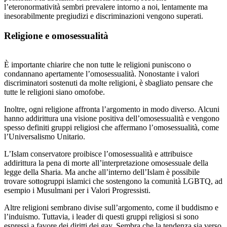
l’eteronormatività sembri prevalere intorno a noi, lentamente ma
inesorabilmente pregiudizi e discriminazioni vengono superati.
Religione e omosessualità
È importante chiarire che non tutte le religioni puniscono o
condannano apertamente l’omosessualità. Nonostante i valori
discriminatori sostenuti da molte religioni, è sbagliato pensare che
tutte le religioni siano omofobe.
Inoltre, ogni religione affronta l’argomento in modo diverso. Alcuni
hanno addirittura una visione positiva dell’omosessualità e vengono
spesso definiti gruppi religiosi che affermano l’omosessualità, come
l’Universalismo Unitario.
L’Islam conservatore proibisce l’omosessualità e attribuisce
addirittura la pena di morte all’interpretazione omosessuale della
legge della Sharia. Ma anche all’interno dell’Islam è possibile
trovare sottogruppi islamici che sostengono la comunità LGBTQ, ad
esempio i Musulmani per i Valori Progressisti.
Altre religioni sembrano divise sull’argomento, come il buddismo e
l’induismo. Tuttavia, i leader di questi gruppi religiosi si sono
espressi a favore dei diritti dei gay. Sembra che la tendenza sia verso