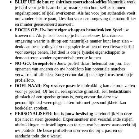
BLIJF UIT de buurt: shirtloze sportschool-selfies
Natuurlijk werk
je hard voor je lichaamsbouw, maar sportschool-selfies kunnen
ongeïnspireerd of ijdel overkomen. Als het voor jou authentiek voelt
om zonder shirt te gaan, kies dan voor een omgeving die natuurlijker
en minder geënsceneerd aanvoelt.
FOCUS OP: Uw beste eigenschappen benadrukken
Speel uw
troeven uit. Als je trots bent op je lichaamsbouw, kies dan een
omgeving waarin je dit op een natuurlijke manier kunt laten zien –
denk aan beachvolleybal voor gespierde armen of een fietswedstrijd
voor stevige benen. Het doel is om je fysieke eigenschappen te
demonstreren zonder egocentrisch over te komen.
NO-GO: Groepsfoto's
Jouw profiel draait helemaal om jou. Het
opnemen van anderen op uw hoofdfoto kan potentiële matches
verwarren of afleiden. Zorg ervoor dat jij de enige focus bent op je
profielfoto.
DOEL NAAR: Expressieve poses
Je uitdrukking kan de toon zetten
voor je profiel. Of het nu een oprechte glimlach, een bedachtzame
glimlach of een speelse grimas is, zorg ervoor dat deze uw
persoonlijkheid weerspiegelt. Een foto met persoonlijkheid kan
boekdelen spreken.
PERSONALISEER: het is jouw beslissing
Uiteindelijk zijn deze
tips niet in steen gebeiteld. Experimenteer met verschillende stijlen,
uitdrukkingen en instellingen om te zien wat het meest aanspreekt bij
uw publiek. De beste profielfoto is er een die bij u past en de
aandacht trekt die u wenst.