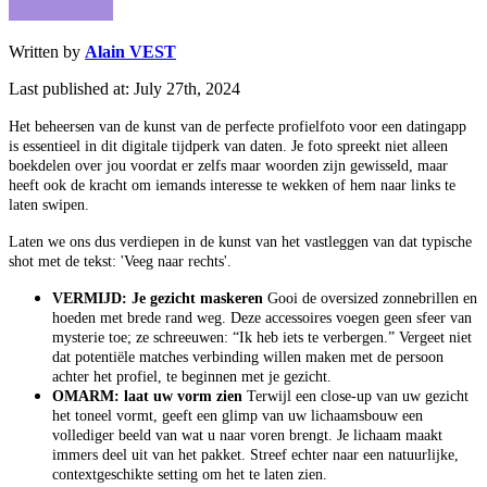
Written by
Alain VEST
Last published at: July 27th, 2024
Het beheersen van de kunst van de perfecte profielfoto voor een datingapp
is essentieel in dit digitale tijdperk van daten. Je foto spreekt niet alleen
boekdelen over jou voordat er zelfs maar woorden zijn gewisseld, maar
heeft ook de kracht om iemands interesse te wekken of hem naar links te
laten swipen.
Laten we ons dus verdiepen in de kunst van het vastleggen van dat typische
shot met de tekst: 'Veeg naar rechts'.
VERMIJD: Je gezicht maskeren
Gooi de oversized zonnebrillen en
hoeden met brede rand weg. Deze accessoires voegen geen sfeer van
mysterie toe; ze schreeuwen: “Ik heb iets te verbergen.” Vergeet niet
dat potentiële matches verbinding willen maken met de persoon
achter het profiel, te beginnen met je gezicht.
OMARM: laat uw vorm zien
Terwijl een close-up van uw gezicht
het toneel vormt, geeft een glimp van uw lichaamsbouw een
vollediger beeld van wat u naar voren brengt. Je lichaam maakt
immers deel uit van het pakket. Streef echter naar een natuurlijke,
contextgeschikte setting om het te laten zien.