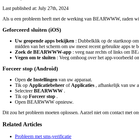
Last published at: July 27th, 2024
Als u een probleem heeft met de werking van BEARWWW, raden wij u a
Geforceerd sluiten (iOS)
Uw geopende apps bekijken
: Dubbelklik op de startknop om
midden van het scherm om uw meest recent gebruikte apps te b
Zoek de BEARWWW-app
: veeg naar rechts of links om
Vegen om te sluiten
: Veeg omhoog over het app-voorbeeld om 
Forceer stop (Android)
Open
de Instellingen
van uw apparaat.
Tik op
Applicatiebeheer
of
Applicaties
, afhankelijk van uw a
Selecteer
BEARWWW
.
Tik op
Forceer stop
.
Open BEARWWW opnieuw.
Dit zou het probleem moeten oplossen. Aarzel niet om contact met ons
Related Articles
Probleem met sms-verificatie