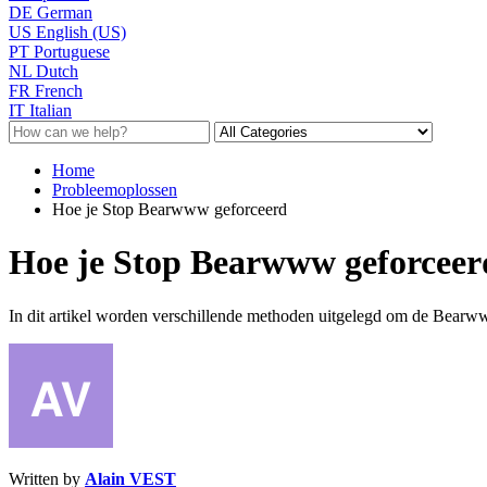
DE
German
US
English (US)
PT
Portuguese
NL
Dutch
FR
French
IT
Italian
Home
Probleemoplossen
Hoe je Stop Bearwww geforceerd
Hoe je Stop Bearwww geforceer
In dit artikel worden verschillende methoden uitgelegd om de Bearww
Written by
Alain VEST