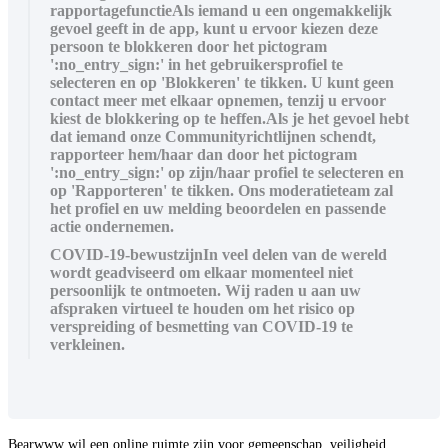
rapportagefunctieAls iemand u een ongemakkelijk
gevoel geeft in de app, kunt u ervoor kiezen deze
persoon te blokkeren door het pictogram
':no_entry_sign:' in het gebruikersprofiel te
selecteren en op 'Blokkeren' te tikken. U kunt geen
contact meer met elkaar opnemen, tenzij u ervoor
kiest de blokkering op te heffen.Als je het gevoel hebt
dat iemand onze Communityrichtlijnen schendt,
rapporteer hem/haar dan door het pictogram
':no_entry_sign:' op zijn/haar profiel te selecteren en
op 'Rapporteren' te tikken. Ons moderatieteam zal
het profiel en uw melding beoordelen en passende
actie ondernemen.
COVID-19-bewustzijnIn veel delen van de wereld
wordt geadviseerd om elkaar momenteel niet
persoonlijk te ontmoeten. Wij raden u aan uw
afspraken virtueel te houden om het risico op
verspreiding of besmetting van COVID-19 te
verkleinen.
Bearwww wil een online ruimte zijn voor gemeenschap, veiligheid,