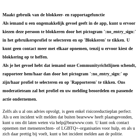
Maakt gebruik van de blokkeer- en rapportagefunctie
Als iemand u een ongemakkelijk gevoel geeft in de app, kunt u ervoor
kiezen deze persoon te blokkeren door het pictogram ':no_entry_sign:'
in het gebruikersprofiel te selecteren en op 'Blokkeren' te tikken. U
kunt geen contact meer met elkaar opnemen, tenzij u ervoor kiest de
blokkering op te heffen.
Als je het gevoel hebt dat iemand onze Communityrichtlijnen schendt,
rapporteer hem/haar dan door het pictogram ':no_entry_sign:' op
zijn/haar profiel te selecteren en op 'Rapporteren' te tikken. Ons
moderatieteam zal het profiel en uw melding beoordelen en passende
actie ondernemen.
Zelfs als u al ons advies opvolgt, is geen enkel risicoreductieplan perfect.
Als u een incident wilt melden dat buiten bearwww heeft plaatsgevonden,
kunt u ons dit laten weten via help@bearwww.com. U kunt ook contact
opnemen met mensenrechten- of LGBTQ+-organisaties voor hulp, en als u
zich daar prettig bij voelt, kunt u het incident melden aan de politie.