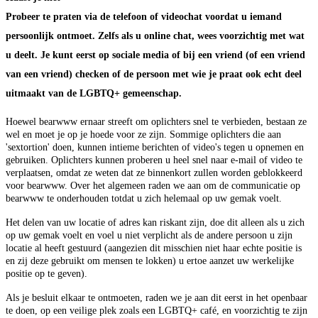
Probeer te praten via de telefoon of videochat voordat u iemand
persoonlijk ontmoet. Zelfs als u online chat, wees voorzichtig met wat
u deelt. Je kunt eerst op sociale media of bij een vriend (of een vriend
van een vriend) checken of de persoon met wie je praat ook echt deel
uitmaakt van de LGBTQ+ gemeenschap.
Hoewel bearwww ernaar streeft om oplichters snel te verbieden, bestaan ze
wel en moet je op je hoede voor ze zijn. Sommige oplichters die aan
'sextortion' doen, kunnen intieme berichten of video's tegen u opnemen en
gebruiken. Oplichters kunnen proberen u heel snel naar e-mail of video te
verplaatsen, omdat ze weten dat ze binnenkort zullen worden geblokkeerd
voor bearwww. Over het algemeen raden we aan om de communicatie op
bearwww te onderhouden totdat u zich helemaal op uw gemak voelt.
Het delen van uw locatie of adres kan riskant zijn, doe dit alleen als u zich
op uw gemak voelt en voel u niet verplicht als de andere persoon u zijn
locatie al heeft gestuurd (aangezien dit misschien niet haar echte positie is
en zij deze gebruikt om mensen te lokken) u ertoe aanzet uw werkelijke
positie op te geven).
Als je besluit elkaar te ontmoeten, raden we je aan dit eerst in het openbaar
te doen, op een veilige plek zoals een LGBTQ+ café, en voorzichtig te zijn