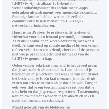
LHBTQ+-zijn strafbaar is, bekend dat
wetshandhavingsinstanties sociale media-apps
gebruiken als instrument voor mogelijke beknelling.
Sommige landen hebben wetten die zelfs de
communicatie tussen mensen op LGBTQ+-
netwerken criminaliseren.
Haast je nietProbeer te praten via de telefoon of
videochat voordat u iemand persoonlijk ontmoet.
Zelfs als u online chat, wees voorzichtig met wat u
deelt. Je kunt eerst op sociale media of bij een vriend
(of een vriend van een vriend) checken of de persoon
met wie je praat ook echt deel uitmaakt van de
LGBTQ+ gemeenschap.
Oefen veiliger seksLaat niemand je het gevoel geven
dat je seksualiteit abnormaal is. Laat niemand je
beschamen of je vertellen dat waar je van houdt niet
het beste voor je is. En laat niemand je onder druk
zetten om seks te hebben als je dat niet wilt. Zorg er
ook voor dat je om toestemming vraagt voordat je
seks hebt en dat je grenzen respecteert. Toestemming
kan op elk moment worden ingetrokken en seks is
nooit aan iemand verschuldigd.
Maakt gebruik van de blokkeer- en