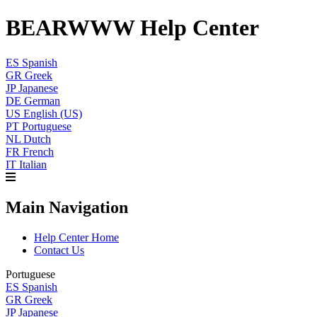
BEARWWW Help Center
ES
Spanish
GR
Greek
JP
Japanese
DE
German
US
English (US)
PT
Portuguese
NL
Dutch
FR
French
IT
Italian
Main Navigation
Help Center Home
Contact Us
Portuguese
ES
Spanish
GR
Greek
JP
Japanese