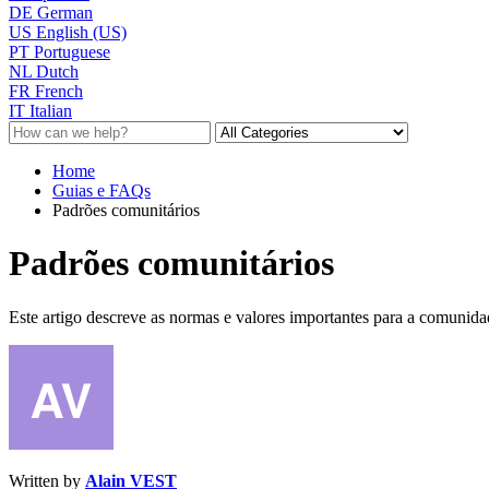
DE
German
US
English (US)
PT
Portuguese
NL
Dutch
FR
French
IT
Italian
Home
Guias e FAQs
Padrões comunitários
Padrões comunitários
Este artigo descreve as normas e valores importantes para a comunid
Written by
Alain VEST