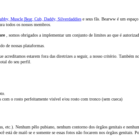
hubby, Muscle
Bear
, Cub, Daddy, Silverdaddies
e seus fãs. Bearww é um espaço 
ra todos os nossos membros.
ore
, somos obrigados a implementar um conjunto de limites ao que é autorizado
do de nossas plataformas.
e acreditamos estarem fora das diretrizes a seguir, a nosso critério. Também n
tal do seu perfil.
to.
s com o rosto perfeitamente visível e/ou rosto com tronco (sem cueca)
das, etc.). Nenhum pêlo pubiano, nenhum contorno dos órgãos genitais e nenhum
cê está de maiô se e somente se essas fotos não focarem nos órgãos genitais. Po