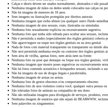
Calças e shorts devem ser usados normalmente, abotoados e não puxad
Nenhuma imagem de mãos ou dedos sendo colocados nas calças ou pux
Não há imagens de menores de 18 anos.
Sem imagens ou ilustrações protegidas por direitos autorais.
Nenhuma imagem que exiba sêmen (ou qualquer outro fluido semelhant
Nenhuma imagem de atos sexuais, reais, ilustradas ou simuladas.
Nenhuma foto sexualmente explícita ou excessivamente sugestiva.
Nenhuma foto que tenha sido editada para ocultar atos sexuais, incluin
Não é permitida a nudez (especialmente dos órgãos genitais) coberta p
Não agarre/segure ou toque nos órgãos genitais ou na área genital.
Nada de fotos com material transparente ou transparente ou úmido abai
Não será permitida nenhuma ereção ou contorno dos órgãos genitais at
Sem área de virilha, apenas fotos, nem atrás nem na frente.
Nenhuma foto ou pose que destaque ou foque nos órgãos genitais, viri
Nenhuma imagem que mostre poses sugestivas ou excessivamente sexu
Não há fotos contendo acessórios e brinquedos sexuais, incluindo o us
Não há imagens de uso de drogas ilegais e parafernália.
Nenhuma imagem de armas ou armas.
Nenhuma foto de gestos obscenos e/ou comportamento obsceno.
Nenhuma foto de atos violentos contra você, qualquer outra pessoa ou 
São toleradas fotos de animais na companhia de seu dono
Não são utilizadas imagens para divulgação de serviços, produtos, event
Nenhuma imagem de usuários que não sejam do BEARWWW, incluindo
Sem palavrões ou xingamentos.