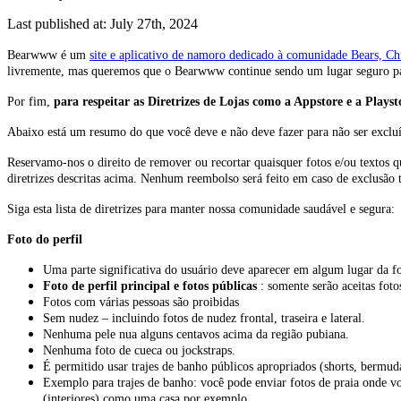
Last published at: July 27th, 2024
Bearwww é um
site e aplicativo de namoro dedicado à comunidade Bears, C
livremente, mas queremos que o Bearwww continue sendo um lugar seguro pa
Por fim,
para respeitar as Diretrizes de Lojas como a Appstore e a Playst
Abaixo está um resumo do que você deve e não deve fazer para não ser excluí
Reservamo-nos o direito de remover ou recortar quaisquer fotos e/ou textos qu
diretrizes descritas acima. Nenhum reembolso será feito em caso de exclusão to
Siga esta lista de diretrizes para manter nossa comunidade saudável e segura:
Foto do perfil
Uma parte significativa do usuário deve aparecer em algum lugar da fo
Foto de perfil principal e fotos públicas
: somente serão aceitas foto
Fotos com várias pessoas são proibidas
Sem nudez – incluindo fotos de nudez frontal, traseira e lateral.
Nenhuma pele nua alguns centavos acima da região pubiana.
Nenhuma foto de cueca ou jockstraps.
É permitido usar trajes de banho públicos apropriados (shorts, bermu
Exemplo para trajes de banho: você pode enviar fotos de praia onde vo
(interiores) como uma casa por exemplo.