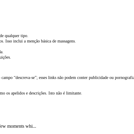
de qualquer tipo.
os. Isso inclui a menção básica de massagens.
da.
uições.
o campo “descreva-se”; esses links não podem conter publicidade ou pornografi
 os apelidos e descrições. Isto não é limitante.
a few moments whi...