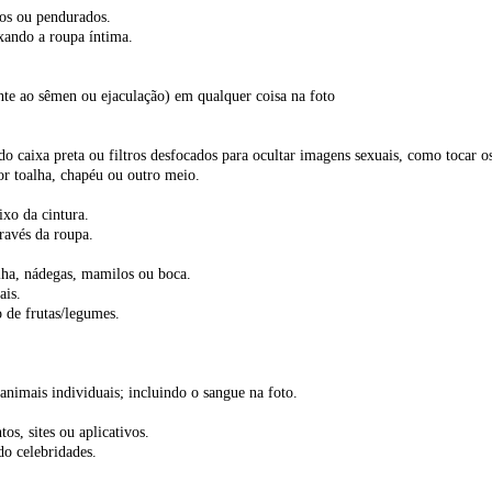
os ou pendurados.
ando a roupa íntima.
e ao sêmen ou ejaculação) em qualquer coisa na foto
do caixa preta ou filtros desfocados para ocultar imagens sexuais, como tocar o
or toalha, chapéu ou outro meio.
xo da cintura.
ravés da roupa.
lha, nádegas, mamilos ou boca.
ais.
o de frutas/legumes.
animais individuais; incluindo o sangue na foto.
os, sites ou aplicativos.
 celebridades.