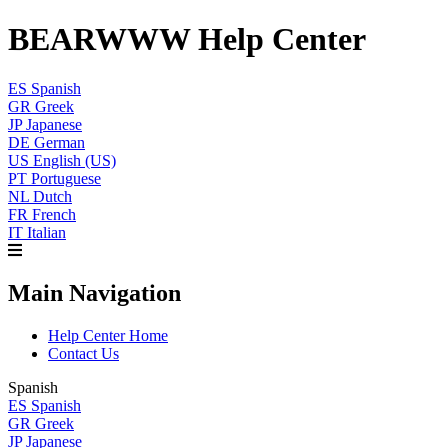
BEARWWW Help Center
ES
Spanish
GR
Greek
JP
Japanese
DE
German
US
English (US)
PT
Portuguese
NL
Dutch
FR
French
IT
Italian
Main Navigation
Help Center Home
Contact Us
Spanish
ES
Spanish
GR
Greek
JP
Japanese