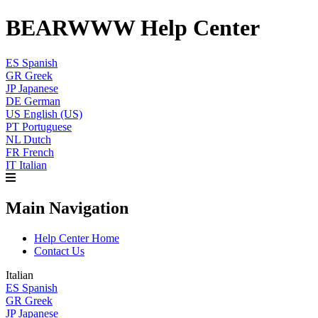
BEARWWW Help Center
ES
Spanish
GR
Greek
JP
Japanese
DE
German
US
English (US)
PT
Portuguese
NL
Dutch
FR
French
IT
Italian
Main Navigation
Help Center Home
Contact Us
Italian
ES
Spanish
GR
Greek
JP
Japanese