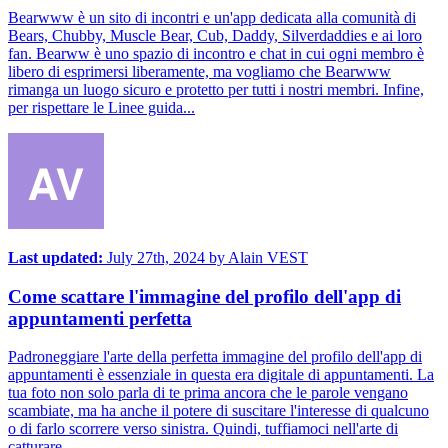
Bearwww è un sito di incontri e un'app dedicata alla comunità di
Bears, Chubby, Muscle Bear, Cub, Daddy, Silverdaddies e ai loro
fan. Bearww è uno spazio di incontro e chat in cui ogni membro è
libero di esprimersi liberamente, ma vogliamo che Bearwww
rimanga un luogo sicuro e protetto per tutti i nostri membri. Infine,
per rispettare le Linee guida...
Last updated:
July 27th, 2024
by
Alain VEST
Come scattare l'immagine del profilo dell'app di
appuntamenti perfetta
Padroneggiare l'arte della perfetta immagine del profilo dell'app di
appuntamenti è essenziale in questa era digitale di appuntamenti. La
tua foto non solo parla di te prima ancora che le parole vengano
scambiate, ma ha anche il potere di suscitare l'interesse di qualcuno
o di farlo scorrere verso sinistra. Quindi, tuffiamoci nell'arte di
catturare ...